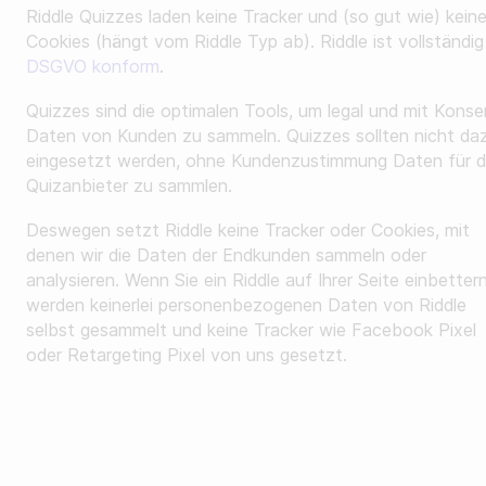
Riddle Quizzes laden keine Tracker und (so gut wie) kein
Minigame erstellen
Reviews
Cookies (hängt vom Riddle Typ ab). Riddle ist vollständig
Story erstellen
DSGVO konform
.
API Dokumentation
Quizzes sind die optimalen Tools, um legal und mit Konse
NACH BRANCHE
Daten von Kunden zu sammeln. Quizzes sollten nicht da
Custom-Code Beispiele
eingesetzt werden, ohne Kundenzustimmung Daten für 
Für Publisher
Quizanbieter zu sammlen.
Für Agenturen
Deswegen setzt Riddle keine Tracker oder Cookies, mit
Kontaktiere uns
denen wir die Daten der Endkunden sammeln oder
Für Brands
analysieren. Wenn Sie ein Riddle auf Ihrer Seite einbettern
Demo buchen
werden keinerlei personenbezogenen Daten von Riddle
Für Sport-Teams & Ligen
Für Newsletter anmelden
selbst gesammelt und keine Tracker wie Facebook Pixel
oder Retargeting Pixel von uns gesetzt.
Für Non-Profit Organisationen
NACH USE-CASE
Steigere deinen Umsatz