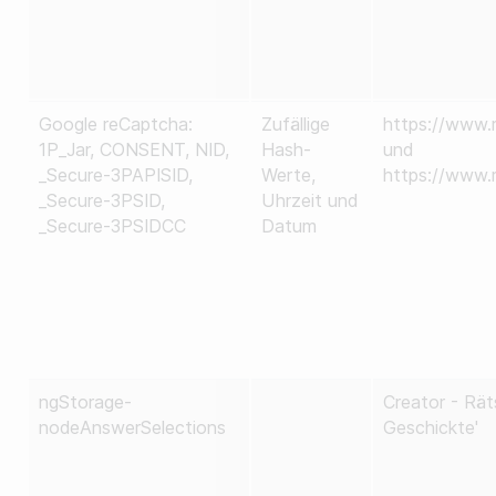
Google reCaptcha:
Zufällige
https://www.r
1P_Jar, CONSENT, NID,
Hash-
und
_Secure-3PAPISID,
Werte,
https://www.r
_Secure-3PSID,
Uhrzeit und
_Secure-3PSIDCC
Datum
ngStorage-
Creator - Räts
nodeAnswerSelections
Geschickte'