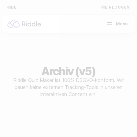
DE
EINLOGGEN
Menu
NACH CONTENT-TYP
Quiz erstellen
Archiv (v5)
Persönlichkeitstest erstellen
Hilfe Center
Riddle Quiz Maker ist 100% DSGVO-konform. Wir
bauen keine externen Tracking-Tools in unseren
Umfrage / Abstimmung erstellen
Blog
interaktiven Content ein.
Formular erstellen
Video Akademie
Tippspiel erstellen
Über uns
Leaderboard erstellen
FAQ