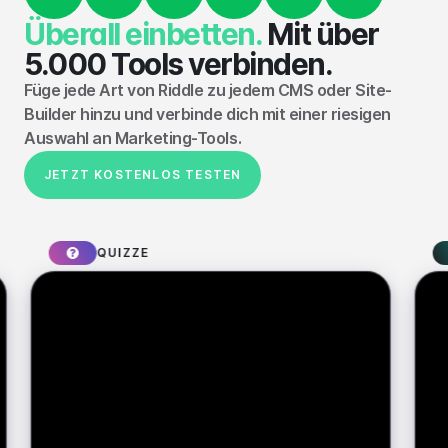
Überall einbetten.
Mit über
5.000 Tools verbinden.
Füge jede Art von Riddle zu jedem CMS oder Site-
Builder hinzu und verbinde dich mit einer riesigen
Auswahl an Marketing-Tools.
JETZT KOSTENLOS TESTEN
QUIZZE
SPO