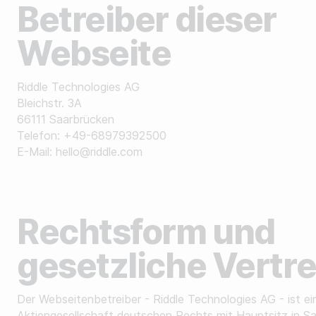
Betreiber dieser
Minigame erstellen
Reviews
Webseite
Story erstellen
API Dokumentation
NACH BRANCHE
Riddle Technologies AG
Custom-Code Beispiele
Bleichstr. 3A
Für Publisher
66111 Saarbrücken
Telefon: +49-68979392500
Für Agenturen
E-Mail: hello@riddle.com
Kontaktiere uns
Für Brands
Demo buchen
Für Sport-Teams & Ligen
Für Newsletter anmelden
Rechtsform und
Für Non-Profit Organisationen
gesetzliche Vertr
NACH USE-CASE
Der Webseitenbetreiber - Riddle Technologies AG - ist ei
Steigere deinen Umsatz
Aktiengesellschaft deutschen Rechts mit Hauptsitz in S