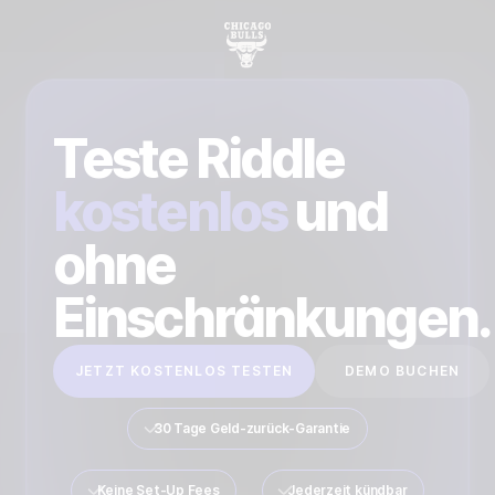
Teste Riddle
kostenlos
und
ohne
Einschränkungen.
JETZT KOSTENLOS TESTEN
DEMO BUCHEN
30 Tage Geld-zurück-Garantie
Keine Set-Up Fees
Jederzeit kündbar