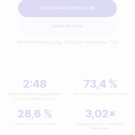
Minigame erstellen
Reviews
FLASHCARDS ERSTELLEN
Story erstellen
DEMO BUCHEN
API Dokumentation
NACH BRANCHE
Custom-Code Beispiele
Keine Kreditkarte nötig. 14-tägiger kostenloser Trial.
Für Publisher
Für Agenturen
Kontaktiere uns
Für Brands
Demo buchen
2:48
73,4 %
Für Sport-Teams & Ligen
Für Newsletter anmelden
durchschnittliche Engagement-
Start → Finish Conversion Rate
Zeit auf Riddle Content
Für Non-Profit Organisationen
28,6 %
3,02×
NACH USE-CASE
Lead-Form Opt-in-Rate
Engagement vs. Standard-
Webseite
Steigere deinen Umsatz