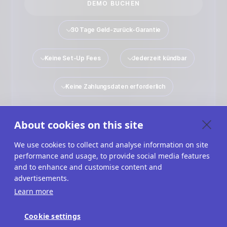
DEMO BUCHEN
30 Tage Geld-zurück-Garantie
Keine Set-Up Fees
Jederzeit kündbar
Keine Zahlungsdaten erforderlich
About cookies on this site
Quiz Maker
Lösungen
Interaktive Inhalte
We use cookies to collect and analyse information on site
performance and usage, to provide social media features
Use Cases
Impressum
AGB
and to enhance and customise content and
advertisements.
Datenschutzbestimmungen
Cookies
Learn more
Cookie Einstellungen
Cookie settings