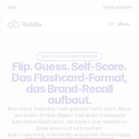
DE
EINLOGGEN
Menu
NACH CONTENT-TYP
DER FLASHCARDS MAKER
Flip. Guess. Self-Score.
Quiz erstellen
Das Flashcard-Format,
Persönlichkeitstest erstellen
Hilfe Center
das Brand-Recall
Umfrage / Abstimmung erstellen
Blog
aufbaut.
Formular erstellen
Video Akademie
Bite-sized. Swipebar. Halb gelesen? Geht nicht. Mach
aus jedem Artikel, Report oder jeder Kampagne
Tippspiel erstellen
Über uns
interaktive Flashcards, die deine Leser wirklich zu
Ende lesen und sich merken.
Leaderboard erstellen
FAQ
Kein Code nötig. Vollständig anpassbar. Brand-ready.