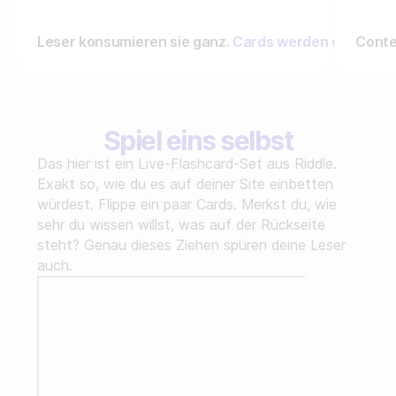
Leser konsumieren sie ganz.
Cards werden geflippt, n
Conte
Spiel eins selbst
Das hier ist ein Live-Flashcard-Set aus Riddle.
Exakt so, wie du es auf deiner Site einbetten
würdest. Flippe ein paar Cards. Merkst du, wie
sehr du wissen willst, was auf der Rückseite
steht? Genau dieses Ziehen spüren deine Leser
auch.