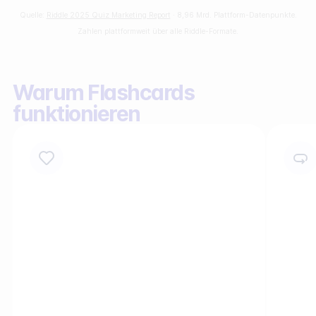
Quelle:
Riddle 2025 Quiz Marketing Report
· 8,96 Mrd. Plattform-Datenpunkte.
Sammle Zero-Party-Daten
Zahlen plattformweit über alle Riddle-Formate.
Steigere dein User-Engagement
Verstehe dein Publikum besser
Warum Flashcards
funktionieren
Generiere hochwertige Leads