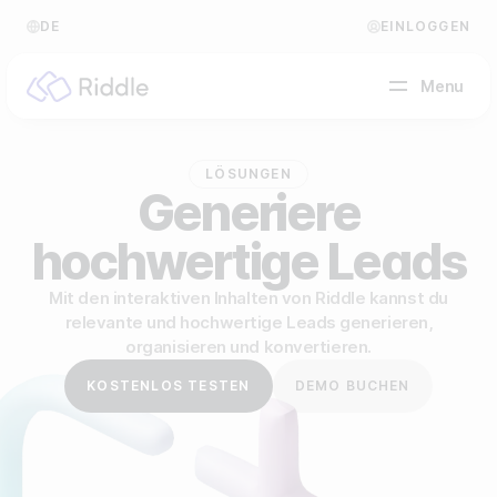
DE
EINLOGGEN
Menu
LÖSUNGEN
NACH CONTENT-TYP
Generiere
hochwertige Leads
Quiz erstellen
Persönlichkeitstest erstellen
Hilfe Center
Mit den interaktiven Inhalten von Riddle kannst du
relevante und hochwertige Leads generieren,
Umfrage / Abstimmung erstellen
Blog
organisieren und konvertieren.
Formular erstellen
Video Akademie
KOSTENLOS TESTEN
DEMO BUCHEN
Tippspiel erstellen
Über uns
Leaderboard erstellen
FAQ