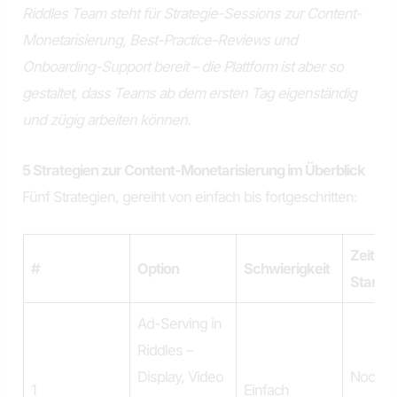
Riddles Team steht für Strategie-Sessions zur Content-
Monetarisierung, Best-Practice-Reviews und
Onboarding-Support bereit – die Plattform ist aber so
gestaltet, dass Teams ab dem ersten Tag eigenständig
und zügig arbeiten können.
5 Strategien zur Content-Monetarisierung im Überblick
Fünf Strategien, gereiht von einfach bis fortgeschritten:
Zeit bi
#
Option
Schwierigkeit
Start
Ad-Serving in
Riddles –
Display, Video
Noch 
1
Einfach