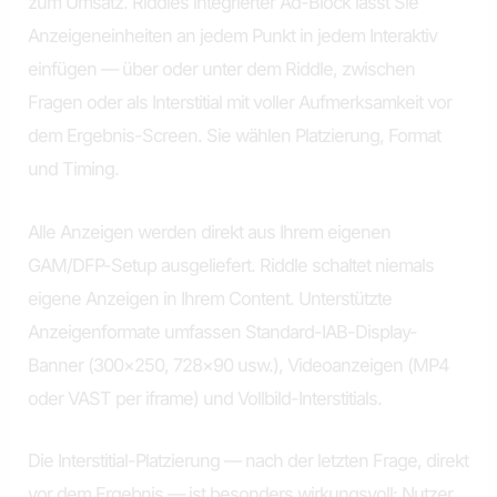
zum Umsatz. Riddles integrierter Ad-Block lässt Sie
Anzeigeneinheiten an jedem Punkt in jedem Interaktiv
einfügen — über oder unter dem Riddle, zwischen
Fragen oder als Interstitial mit voller Aufmerksamkeit vor
dem Ergebnis-Screen. Sie wählen Platzierung, Format
und Timing.
Alle Anzeigen werden direkt aus Ihrem eigenen
GAM/DFP-Setup ausgeliefert. Riddle schaltet niemals
eigene Anzeigen in Ihrem Content. Unterstützte
Anzeigenformate umfassen Standard-IAB-Display-
Banner (300×250, 728×90 usw.), Videoanzeigen (MP4
oder VAST per iframe) und Vollbild-Interstitials.
Die Interstitial-Platzierung — nach der letzten Frage, direkt
vor dem Ergebnis — ist besonders wirkungsvoll: Nutzer