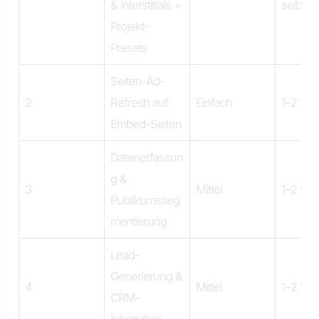
& Interstitials +
selben
Projekt-
Presets
Seiten-Ad-
2
Refresh auf
Einfach
1–2 Ta
Embed-Seiten
Datenerfassun
g &
3
Mittel
1–2 Wo
Publikumsseg
mentierung
Lead-
Generierung &
4
Mittel
1–2 Wo
CRM-
Integration