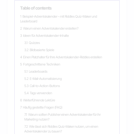
Table of contents
1
Beispiel-Adventskalender – mit Riddles Quiz-Maker und
Leaderboard
2
Warum einen Adventskalender erstellen?
3
Ideen für Adventskalender-Inhalte
3.1
Quizzes
3.2
Bildbasierte Spiele
4
Einen Platzhalter für Ihre Adventskalender-Riddles erstellen
5
Fortgeschrittene Techniken
5.1
Leaderboards
5.2
E-Mail-Automatisierung
5.3
Call-to-Action-Buttons
5.4
Tags verwenden
6
Weiterführende Lektüre
7
Häufig gestellte Fragen (FAQ)
7.1
Warum sollten Publisher einen Adventskalender für ihr
Marketing nutzen?
7.2
Wie lässt sich Riddles Quiz-Maker nutzen, um einen
Adventskalender zu bauen?