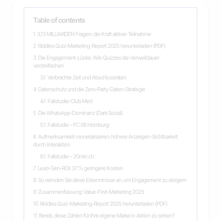
Table of contents
1
3,13 MILLIARDEN Fragen: die Kraft aktiver Teilnahme
2
Riddles Quiz-Marketing-Report 2025 herunterladen (PDF)
3
Die Engagement-Lücke: Wie Quizzes die Verweildauer
verdreifachen
3.1
Verbrachte Zeit und Abschlussraten
4
Datenschutz und die Zero-Party-Daten-Strategie
4.1
Fallstudie: Club Med
5
Die WhatsApp-Dominanz (Dark Social)
5.1
Fallstudie – FC 08 Homburg:
6
Aufmerksamkeit monetarisieren: höhere Anzeigen-Sichtbarkeit
durch Interaktion
6.1
Fallstudie – 20min.ch:
7
Lead-Gen-ROI: 37 % geringere Kosten
8
So wenden Sie diese Erkenntnisse an, um Engagement zu steigern
9
Zusammenfassung: Value-First-Marketing 2025
10
Riddles Quiz-Marketing-Report 2025 herunterladen (PDF)
11
Bereit, diese Zahlen für Ihre eigene Marke in Aktion zu sehen?