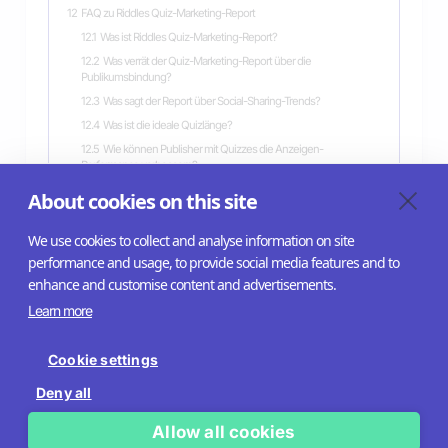
12
FAQ zu Riddles Quiz-Marketing-Report
12.1
Was ist Riddles Quiz-Marketing-Report?
12.2
Was verrät der Quiz-Marketing-Report über die
Publikumsbindung?
12.3
Was sagt der Report über Social-Sharing-Trends?
12.4
Was ist die ideale Quizlänge?
12.5
Wie können Publisher mit Quizzes die Anzeigen-
Performance verbessern?
12.6
Wie fördern Quizzes die Erfassung von Zero-Party-Daten?
About cookies on this site
We use cookies to collect and analyse information on site
performance and usage, to provide social media features and to
enhance and customise content and advertisements.
Learn more
Help Center
API Docs
Cookie settings
Imprint
Deny all
Terms of service
Allow all cookies
Privacy policy