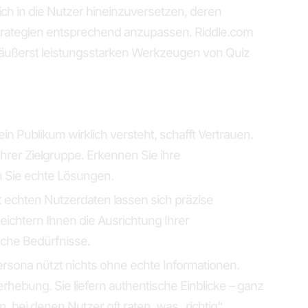
sich in die Nutzer hineinzuversetzen, deren
trategien entsprechend anzupassen. Riddle.com
en äußerst leistungsstarken Werkzeugen von Quiz
in Publikum wirklich versteht, schafft Vertrauen.
Ihrer Zielgruppe. Erkennen Sie ihre
 Sie echte Lösungen.
 echten Nutzerdaten lassen sich präzise
eichtern Ihnen die Ausrichtung Ihrer
sche Bedürfnisse.
rsona nützt nichts ohne echte Informationen.
hebung. Sie liefern authentische Einblicke – ganz
, bei denen Nutzer oft raten, was „richtig“