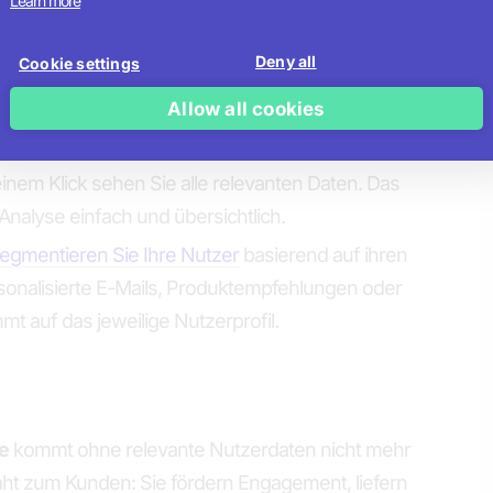
Learn more
 setzt zum Umgehen. Hier sind die drei besten
 zu nutzen:
Deny all
Cookie settings
Allow all cookies
ie Ihre Riddles direkt in Ihre Website
ein – an
, wo sie Aufmerksamkeit erzeugen.
inem Klick sehen Sie alle relevanten Daten. Das
nalyse einfach und übersichtlich.
egmentieren Sie Ihre Nutzer
basierend auf ihren
onalisierte E-Mails, Produktempfehlungen oder
t auf das jeweilige Nutzerprofil.
e
kommt ohne relevante Nutzerdaten nicht mehr
raht zum Kunden: Sie fördern Engagement, liefern