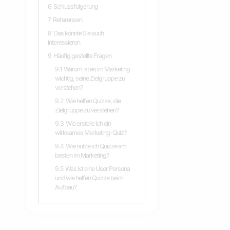
6
Schlussfolgerung
7
Referenzen
8
Das könnte Sie auch
interessieren
9
Häufig gestellte Fragen
9.1
Warum ist es im Marketing
wichtig, seine Zielgruppe zu
verstehen?
9.2
Wie helfen Quizze, die
Zielgruppe zu verstehen?
9.3
Wie erstelle ich ein
wirksames Marketing-Quiz?
9.4
Wie nutze ich Quizze am
besten im Marketing?
9.5
Was ist eine User Persona
und wie helfen Quizze beim
Aufbau?