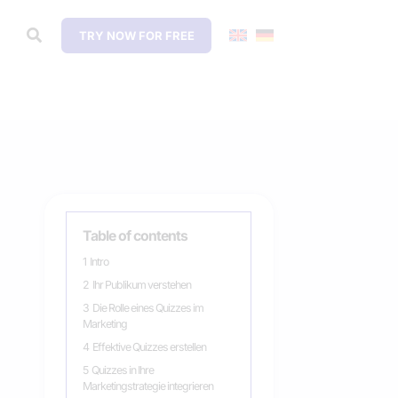
TRY NOW FOR FREE
Table of contents
1
Intro
2
Ihr Publikum verstehen
3
Die Rolle eines Quizzes im
Marketing
4
Effektive Quizzes erstellen
5
Quizzes in Ihre
Marketingstrategie integrieren