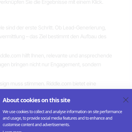
verknüpfen Sie die Ergebnisse mit einem Klick.
ele sind der erste Schritt. Ob Lead-Generierung,
rmittlung – das Ziel bestimmt den Aufbau des
ddle.com hilft Ihnen, relevante und ansprechende
Fragen bringen nicht nur Engagement, sondern
ign muss stimmen. Riddle.com bietet eine
Sie auch ohne Designkenntnisse professionelle
About cookies on this site
We use cookies to collect and analyse information on site performance
e integrieren
and usage, to provide social media features and to enhance and
customise content and advertisements.
l, die Schranken die der Datenschutz und das