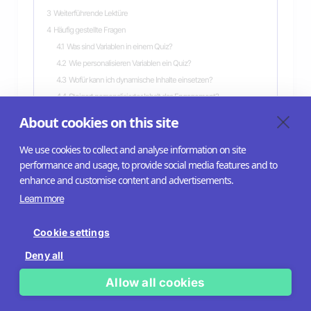
3
Weiterführende Lektüre
4
Häufig gestellte Fragen
4.1
Was sind Variablen in einem Quiz?
4.2
Wie personalisieren Variablen ein Quiz?
4.3
Wofür kann ich dynamische Inhalte einsetzen?
4.4
Steigert personalisierter Inhalt das Engagement?
4.5
Wie nutze ich Variablen in einem Riddle-Quiz?
About cookies on this site
We use cookies to collect and analyse information on site
performance and usage, to provide social media features and to
enhance and customise content and advertisements.
Learn more
Help Center
API Docs
Cookie settings
Imprint
Deny all
Terms of service
Allow all cookies
Privacy policy