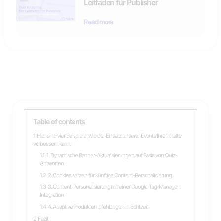
Leitfaden für Publisher
Read more
Table of contents
1
Hier sind vier Beispiele, wie der Einsatz unserer Events Ihre Inhalte
verbessern kann:
1.1
1. Dynamische Banner-Aktualisierungen auf Basis von Quiz-
Antworten
1.2
2. Cookies setzen für künftige Content-Personalisierung
1.3
3. Content-Personalisierung mit einer Google-Tag-Manager-
Integration
1.4
4. Adaptive Produktempfehlungen in Echtzeit
2
Fazit