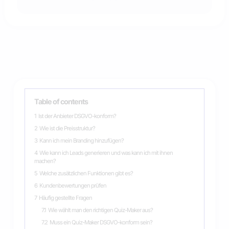
Table of contents
1
Ist der Anbieter DSGVO-konform?
2
Wie ist die Preisstruktur?
3
Kann ich mein Branding hinzufügen?
4
Wie kann ich Leads generieren und was kann ich mit ihnen
machen?
5
Welche zusätzlichen Funktionen gibt es?
6
Kundenbewertungen prüfen
7
Häufig gestellte Fragen
7.1
Wie wählt man den richtigen Quiz-Maker aus?
7.2
Muss ein Quiz-Maker DSGVO-konform sein?