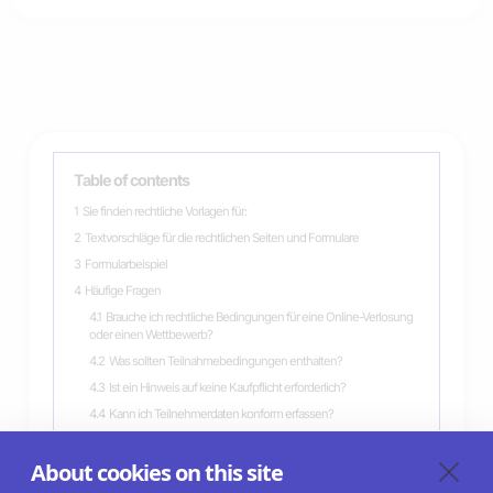
Table of contents
1
Sie finden rechtliche Vorlagen für:
2
Textvorschläge für die rechtlichen Seiten und Formulare
3
Formularbeispiel
4
Häufige Fragen
4.1
Brauche ich rechtliche Bedingungen für eine Online-Verlosung
oder einen Wettbewerb?
4.2
Was sollten Teilnahmebedingungen enthalten?
4.3
Ist ein Hinweis auf keine Kaufpflicht erforderlich?
4.4
Kann ich Teilnehmerdaten konform erfassen?
4.5
Ersetzen diese rechtlichen Informationen eine
Rechtsberatung?
About cookies on this site