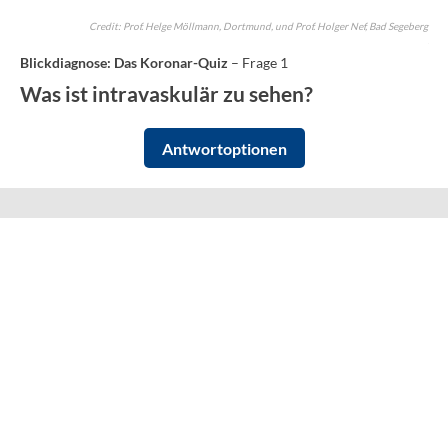
Credit: Prof. Helge Möllmann, Dortmund, und Prof. Holger Nef, Bad Segeberg
Blickdiagnose: Das Koronar-Quiz
– Frage 1
Was ist intravaskulär zu sehen?
Antwortoptionen