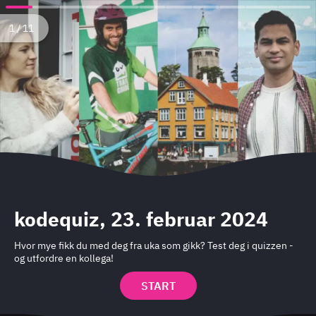
1
2
3
4
5
6
7
8
9
10
11
1 / 11
kodequiz, 23. februar 2024
Hvor mye fikk du med deg fra uka som gikk? Test deg i quizzen -
og utfordre en kollega!
START