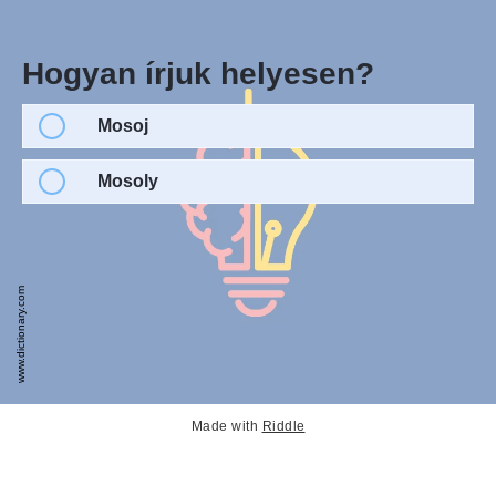
Hogyan írjuk helyesen?
Mosoj
Mosoly
www.dictionary.com
Made with
Riddle