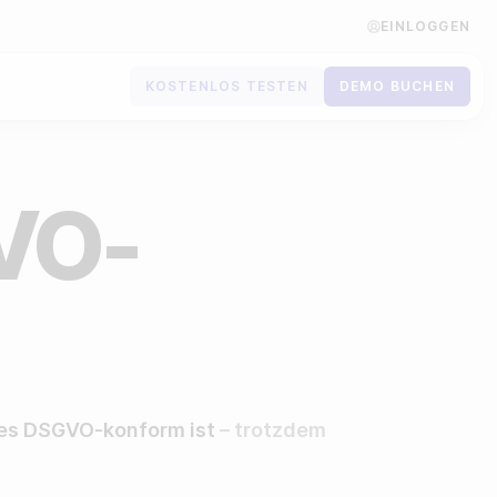
EINLOGGEN
KOSTENLOS TESTEN
DEMO BUCHEN
Kontaktiere uns
Demo buchen
VO-
Für Newsletter anmelden
s es DSGVO-konform ist
– trotzdem