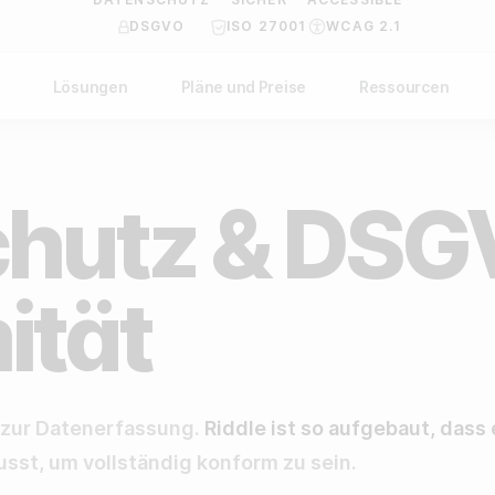
DSGVO
ISO 27001
WCAG 2.1
Lösungen
Pläne und Preise
Ressourcen
 BRANCHE
NACH USE-CASE
Hilfe Center
API Dokumentation
ublisher
Steigere deinen Umsatz
Blog
Custom-Code Beispiele
hutz & DSG
genturen
Sammle Zero-Party-Daten
Video Akademie
rands
Steigere dein User-Engagement
Über uns
ität
port-Teams & Ligen
Verstehe dein Publikum besser
FAQ
on-Profit Organisationen
Generiere hochwertige Leads
Reviews
s zur Datenerfassung.
Riddle ist so aufgebaut, das
musst, um vollständig konform zu sein.