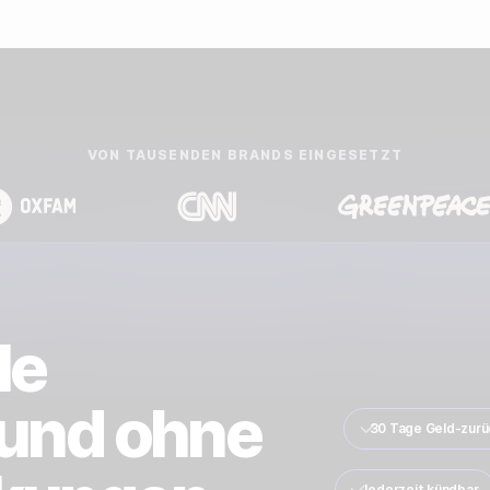
VON TAUSENDEN BRANDS EINGESETZT
le
und ohne
30 Tage Geld-zurü
Jederzeit kündbar