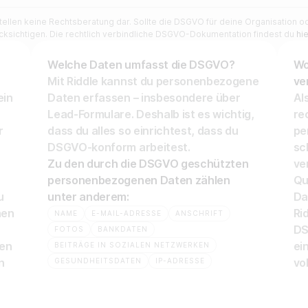
tellen keine Rechtsberatung dar. Sollte die DSGVO für deine Organisation ode
ksichtigen. Die rechtlich verbindliche DSGVO-Dokumentation findest du
hie
Welche Daten umfasst die DSGVO?
Wo
Mit Riddle kannst du personenbezogene
ve
ein
Daten erfassen – insbesondere über
Al
Lead-Formulare. Deshalb ist es wichtig,
re
r
dass du alles so einrichtest, dass du
pe
DSGVO-konform arbeitest.
sc
Zu den durch die DSGVO geschützten
ve
personenbezogenen Daten zählen
Qu
u
unter anderem:
Da
hen
Ri
NAME
E-MAIL-ADRESSE
ANSCHRIFT
DS
FOTOS
BANKDATEN
ren
ei
BEITRÄGE IN SOZIALEN NETZWERKEN
n
GESUNDHEITSDATEN
IP-ADRESSE
vo