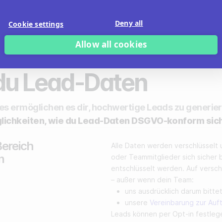
beitet und genutzt werden.
Du besitzt alle Inhalte, die 
ble-Opt-in verlangen. Dabei
Inhalte nicht auf unserer W
Deny all
Cookie settings
en – nur Daten aus
eigene Materialien. Nutze
deaktivieren
, damit deine In
Allow all cookies
die du auswählst.
 du Lead-Daten
zes ermöglichen es dir, hochwertige Leads zu generie
glichkeiten, wie du Lead-Daten DSGVO-konform sich
Bereich
Alle Daten werden verschlüsselt
n
oder Teammitglieder sich sicher 
entschlüsselt werden. Auf versch
– außer wenn dein Team:
uns ausdrücklich darum bitte
unsere
Vereinbarung zur Auf
Leads können per Opt-in festlege