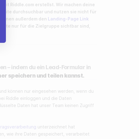
du mit Riddle.com erstellst. Wir machen deine
ebsite durchsuchbar und nutzen sie nicht für
r können außerdem den
Landing-Page Link
halte nur für die Zielgruppe sichtbar sind,
ren – indem du ein Lead-Formular in
er speichern und teilen kannst.
 und können nur eingesehen werden, wenn du
bei Riddle einloggen und die Daten
lüsselte Daten hat unser Team keinen Zugriff
t
tragsverarbeitung
unterzeichnet hat
n, wie ihre Daten gespeichert, verarbeitet