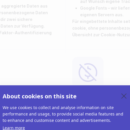
auf Wunsch eigene Track
h aggregierte Daten aus
Google Fonts – wir liefe
personenbezogene Daten
eigenen Servern aus.
dir zwei sichere
Für eingebettete Inhalte se
-Daten zur Verfügung.
cookie, ohne personenbezoge
-Faktor-Authentifizierung
Übersicht zur Cookie-Nutzu
ontrolle
Wir teilen o
About cookies on this site
keine Daten
We use cookies to collect and analyse information on site
performance and usage, to provide social media features and
 volle Kontrolle über ihre
Nur du und Teammitglieder 
to enhance and customise content and advertisements.
über deine Riddles erfasst 
Learn more
nen sie aktiv zustimmen
Daten aus Lead-Formularen