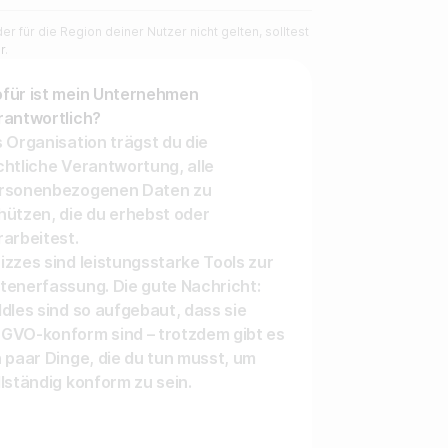
r für die Region deiner Nutzer nicht gelten, solltest
r
.
für ist mein Unternehmen
rantwortlich?
s Organisation trägst du die
chtliche Verantwortung, alle
rsonenbezogenen Daten zu
hützen, die du erhebst oder
rarbeitest.
izzes sind leistungsstarke Tools zur
tenerfassung. Die gute Nachricht:
ddles sind so aufgebaut, dass sie
GVO-konform sind – trotzdem gibt es
n paar Dinge, die du tun musst, um
llständig konform zu sein.