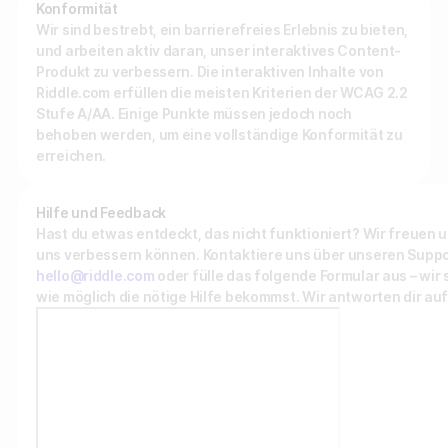
Konformität
Minigame erstellen
Reviews
Wir sind bestrebt, ein barrierefreies Erlebnis zu bieten,
und arbeiten aktiv daran, unser interaktives Content-
Story erstellen
Produkt zu verbessern. Die interaktiven Inhalte von
Riddle.com erfüllen die meisten Kriterien der WCAG 2.2
API Dokumentation
Stufe A/AA. Einige Punkte müssen jedoch noch
NACH BRANCHE
behoben werden, um eine vollständige Konformität zu
Custom-Code Beispiele
erreichen.
Für Publisher
Für Agenturen
Hilfe und Feedback
Kontaktiere uns
Hast du etwas entdeckt, das nicht funktioniert? Wir freuen u
Für Brands
uns verbessern können. Kontaktiere uns über unseren Suppo
Demo buchen
hello@riddle.com
oder fülle das folgende Formular aus – wir 
Für Sport-Teams & Ligen
wie möglich die nötige Hilfe bekommst. Wir antworten dir au
Für Newsletter anmelden
Für Non-Profit Organisationen
NACH USE-CASE
Steigere deinen Umsatz