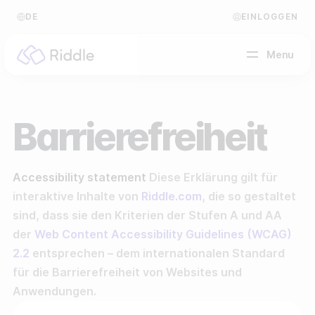
DE
EINLOGGEN
Menu
NACH CONTENT-TYP
Barrierefreiheit
Quiz erstellen
Accessibility statement
Diese Erklärung gilt für
Persönlichkeitstest erstellen
Hilfe Center
interaktive Inhalte von
Riddle.com
, die so gestaltet
Umfrage / Abstimmung erstellen
Blog
sind, dass sie den Kriterien der Stufen A und AA
der
Web Content Accessibility Guidelines (WCAG)
Formular erstellen
Video Akademie
2.2
entsprechen – dem internationalen Standard
Tippspiel erstellen
Über uns
für die Barrierefreiheit von Websites und
Anwendungen.
Leaderboard erstellen
FAQ