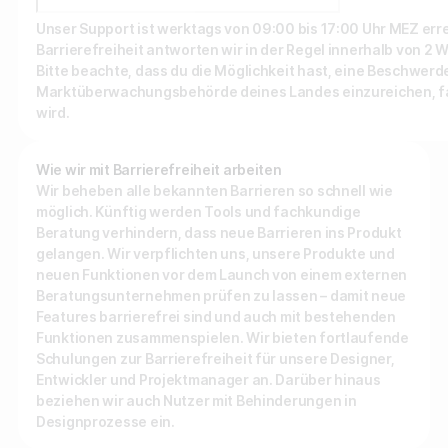
Unser Support ist werktags von 09:00 bis 17:00 Uhr MEZ err
Sammle Zero-Party-Daten
Barrierefreiheit antworten wir in der Regel innerhalb von 2 
Bitte beachte, dass du die Möglichkeit hast, eine Beschwerde
Steigere dein User-Engagement
Marktüberwachungsbehörde deines Landes einzureichen, fall
wird.
Verstehe dein Publikum besser
Generiere hochwertige Leads
Wie wir mit Barrierefreiheit arbeiten
Wir beheben alle bekannten Barrieren so schnell wie
möglich. Künftig werden Tools und fachkundige
Beratung verhindern, dass neue Barrieren ins Produkt
gelangen. Wir verpflichten uns, unsere Produkte und
neuen Funktionen vor dem Launch von einem externen
Beratungsunternehmen prüfen zu lassen – damit neue
Features barrierefrei sind und auch mit bestehenden
Funktionen zusammenspielen. Wir bieten fortlaufende
Schulungen zur Barrierefreiheit für unsere Designer,
Entwickler und Projektmanager an. Darüber hinaus
beziehen wir auch Nutzer mit Behinderungen in
Designprozesse ein.