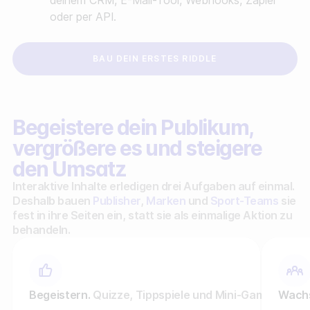
deinem CRM, E-Mail-Tool, Webhooks, Zapier
oder per API.
BAU DEIN ERSTES RIDDLE
Begeistere dein Publikum,
vergrößere es und steigere
den Umsatz
Interaktive Inhalte erledigen drei Aufgaben auf einmal.
Deshalb bauen
Publisher
,
Marken
und
Sport-Teams
sie
fest in ihre Seiten ein, statt sie als einmalige Aktion zu
behandeln.
Begeistern.
Quizze, Tippspiele und Mini-Games halte
Wach