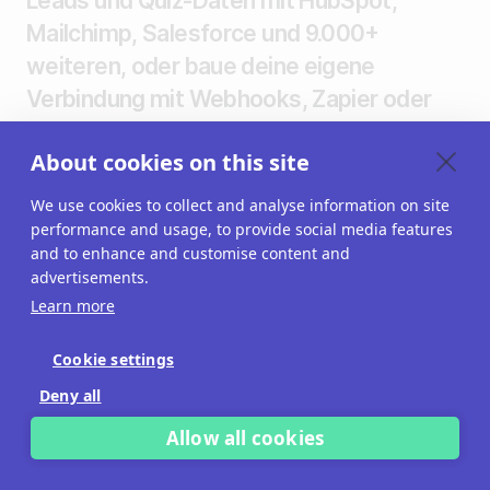
Leads und Quiz-Daten mit HubSpot,
Mailchimp, Salesforce und 9.000+
weiteren, oder baue deine eigene
Verbindung mit Webhooks, Zapier oder
unserer API.
About cookies on this site
KOSTENLOS AUSPROBIEREN
We use cookies to collect and analyse information on site
performance and usage, to provide social media features
and to enhance and customise content and
SPONSORED CONTE
advertisements.
Learn more
Cookie settings
Deny all
Allow all cookies