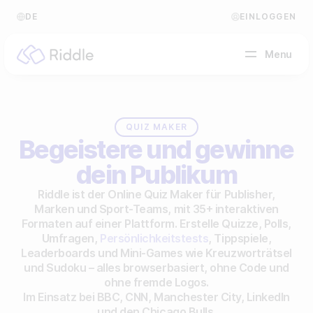
DE
EINLOGGEN
Menu
NACH CONTENT-TYP
QUIZ MAKER
Begeistere und gewinne
Quiz erstellen
dein Publikum
Persönlichkeitstest erstellen
Hilfe Center
Riddle ist der Online Quiz Maker für Publisher,
Marken und Sport-Teams, mit 35+ interaktiven
Umfrage / Abstimmung erstellen
Blog
Formaten auf einer Plattform. Erstelle Quizze, Polls,
Umfragen,
Persönlichkeitstests
, Tippspiele,
Formular erstellen
Video Akademie
Leaderboards und Mini-Games wie Kreuzworträtsel
und Sudoku – alles browserbasiert, ohne Code und
Tippspiel erstellen
Über uns
ohne fremde Logos.
Leaderboard erstellen
Im Einsatz bei BBC, CNN, Manchester City, LinkedIn
FAQ
und den Chicago Bulls.