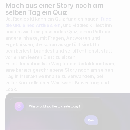
Mach aus einer Story noch am
selben Tag ein Quiz
Ja, Riddles KI kann ein Quiz für dich bauen.
Füge
die URL eines Artikels ein
, und Riddles KI liest ihn
und entwirft ein passendes Quiz, einen Poll oder
andere Inhalte, mit Fragen, Antworten und
Ergebnissen, die schon ausgefüllt sind. Du
bearbeitest, brandest und veröffentlichst, statt
vor einem leeren Blatt zu sitzen.
Es ist der schnellste Weg für ein Redaktionsteam,
eine bereits geschriebene Story noch am selben
Tag in interaktive Inhalte zu verwandeln, bei
voller Kontrolle über Wortwahl, Bewertung und
Look.