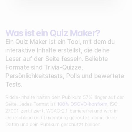
Sammle Zero-Party-Daten
Steigere dein User-Engagement
Was ist ein Quiz Maker?
Verstehe dein Publikum besser
Ein Quiz Maker ist ein Tool, mit dem du
Generiere hochwertige Leads
interaktive Inhalte erstellst, die deine
Leser auf der Seite fesseln. Beliebte
Formate sind Trivia-Quizze,
Persönlichkeitstests, Polls und bewertete
Tests.
Riddle-Inhalte halten dein Publikum 57% länger auf der
Seite. Jedes Format ist
100% DSGVO-konform
, ISO-
27001-zertifiziert, WCAG-2.1-barrierefrei und wird in
Deutschland und Luxemburg gehostet, damit deine
Daten und dein Publikum geschützt bleiben.