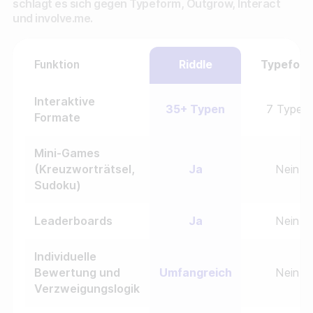
schlägt es sich gegen Typeform, Outgrow, Interact
und involve.me.
Funktion
Riddle
Typefor
Interaktive
35+ Typen
7 Typen
Formate
Mini-Games
(Kreuzworträtsel,
Ja
Nein
Sudoku)
Leaderboards
Ja
Nein
Individuelle
Bewertung und
Umfangreich
Nein
Verzweigungslogik