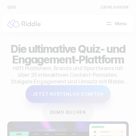
DE
EINLOGGEN
Menu
Die ultimative Quiz- und
NACH CONTENT-TYP
Engagement-Plattform
Quiz erstellen
Hilft Publishern, Brands und Sportteams mit
über 35 interaktiven Content-Formaten.
Persönlichkeitstest erstellen
Hilfe Center
Steigere Engagement und Umsatz mit Riddle.
Umfrage / Abstimmung erstellen
Blog
JETZT KOSTENLOS STARTEN
Formular erstellen
Video Akademie
DEMO BUCHEN
Tippspiel erstellen
Über uns
Leaderboard erstellen
FAQ