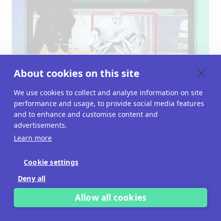
About cookies on this site
We use cookies to collect and analyse information on site
performance and usage, to provide social media features
and to enhance and customise content and
advertisements.
Learn more
Monetarisiere deine Inhalte mit Display-
Anzeigen und gesponserten Inhalten.
Cookie settings
Erweitere dein Anzeigeninventar erheblich
Deny all
mit eingebetteten Banner- und
Videoanzeigen. Erstelle gesponserte Inhalte
Allow all cookies
wie Advertorials und maßgeschneiderte
Kampagnen.