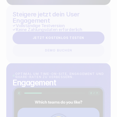
Steigere jetzt dein User
Engagement
Vollständige Testversion
Keine Zahlungsdaten erforderlich
JETZT KOSTENLOS TESTEN
DEMO BUCHEN
OPTIMAL UM TIME-ON-SITE, ENGAGEMENT UND
SHARE-RATEN ZU VERBESSERN.
Engagement