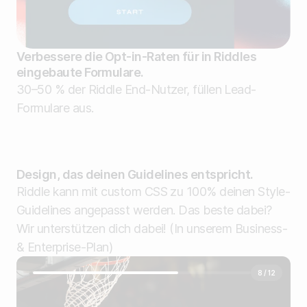
Verbessere die Opt-in-Raten für in Riddles
eingebaute Formulare.
30–50 % der Riddle End-Nutzer, füllen Lead-
Formulare aus.
Design, das deinen Guidelines entspricht.
Riddle kann mit custom CSS zu 100% deinen Style-
Guidelines angepasst werden. Das beste dabei?
Wir unterstützen dich dabei! (In unserem Business-
& Enterprise-Plan)
8 / 12
8 / 12
8 / 12
Who was the leagues' first-ever
Who was the league's first-