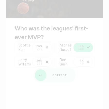
MVP?
ever MVP?
26%
50%
Scottie Kerr
262
500
Who was the leagues' first-
Michael Russell
ever MVP?
Scottie Kerr
Michael Russell
Jerry Williams
Scottie
Michael
26%
50%
Kerr
262
Russell
500
Ron Bush
30%
4%
300
40
Jerry
Ron
30%
4%
Williams
298
Bush
40
CORRECT
CORRECT
Jerry Williams
Ron Bush
CORRECT